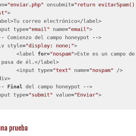
on=
"enviar.php"
 onsubmit=
"return evitarSpam()
st"
>

<input type=
"email"
 name=
"email"
>

div style=
"display: none;"
>

		<label 
for
=
"nospam"
>Este es un campo de 
 pasa de él.</label>

		<input type=
"text"
 name=
"nospam"
 />

-- 
Final
 del campo honeypot -->

input type=
"submit"
 value=
"Enviar"
>

ódigo:
PHP
(
php
)
una prueba