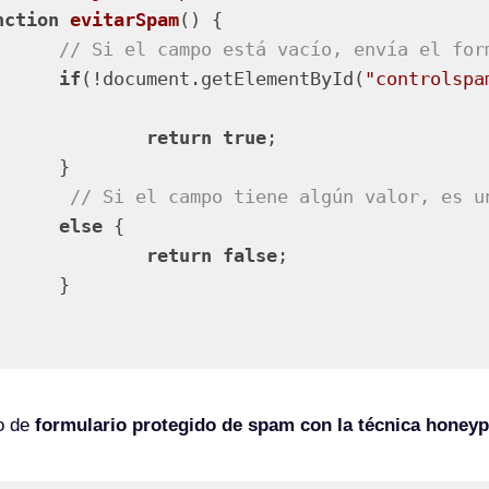
nction
evitarSpam
()
{

// Si el campo está vacío, envía el for
if
(!document.getElementById(
"controlspa
return
true
;

 

// Si el campo tiene algún valor, es u
else
 {

return
false
;

}

ódigo:
PHP
(
php
)
o de
formulario protegido de spam con la técnica honeyp