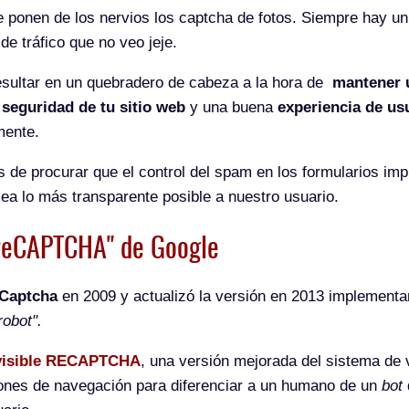
e ponen de los nervios los captcha de fotos. Siempre hay u
de tráfico que no veo jeje.
esultar en un quebradero de cabeza a la hora de
mantener u
seguridad de tu sitio web
y una buena
experiencia de us
mente.
s de procurar que el control del spam en los formularios i
sea lo más transparente posible a nuestro usuario.
e reCAPTCHA" de Google
Captcha
en 2009 y actualizó la versión en 2013 implement
robot".
visible RECAPTCHA
, una versión mejorada del sistema de 
rones de navegación para diferenciar a un humano de un
bot