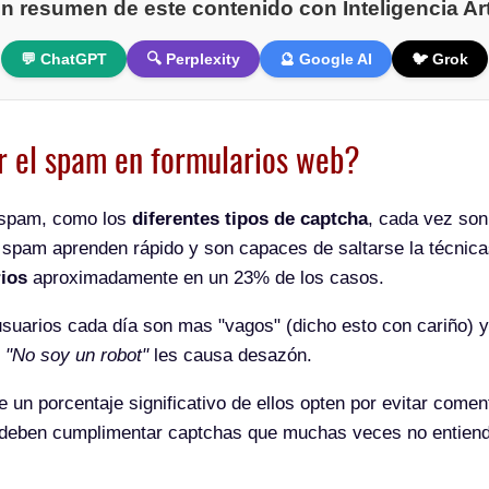
n resumen de este contenido con Inteligencia Arti
💬 ChatGPT
🔍 Perplexity
🔮 Google AI
🐦 Grok
r el spam en formularios web?
 spam, como los
diferentes tipos de captcha
, cada vez son
e spam aprenden rápido y son capaces de saltarse la técnic
ios
aproximadamente en un 23% de los casos.
 usuarios cada día son mas "vagos" (dicho esto con cariño) 
o
"No soy un robot"
les causa desazón.
 un porcentaje significativo de ellos opten por evitar comen
e deben cumplimentar captchas que muchas veces no entiend