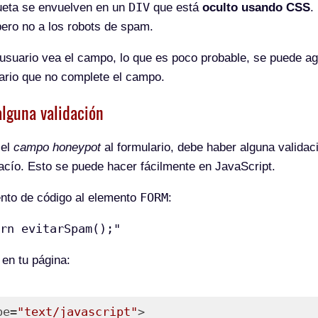
DIV
queta se envuelven en un
que está
oculto usando CSS
.
 pero no a los robots de spam.
usuario vea el campo, lo que es poco probable, se puede ag
uario que no complete el campo.
alguna validación
 el
campo honeypot
al formulario, debe haber alguna validaci
acío. Esto se puede hacer fácilmente en JavaScript.
FORM
nto de código al elemento
:
rn evitarSpam();"
 en tu página:
pe=
"text/javascript"
>
