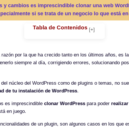
nes y cambios es imprescindible clonar una web WordP
pecialmente si se trata de un negocio lo que está en
Tabla de Contenidos
a razón por la que ha crecido tanto en los últimos años, es l
enerlo siempre al día, corrigiendo errores, solucionando p
 del núcleo del WordPress como de plugins o temas, no sue
ad de tu instalación de WordPress
.
ios es imprescindible
clonar WordPress
para poder
realiza
stá en juego.
uncionalidades de un plugin, son algunos casos en los que 