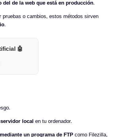
o del de la web que está en producción
.
ar pruebas o cambios, estos métodos sirven
io
.
ficial 🤖
esgo.
 servidor local
en tu ordenador.
s mediante un programa de FTP
como Filezilla,