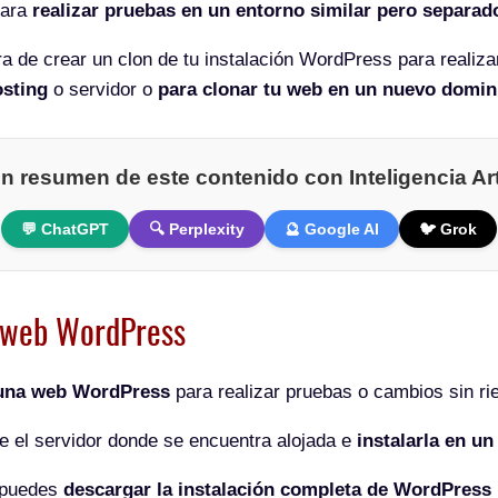
para
realizar pruebas en un entorno similar pero separad
a de crear un clon de tu instalación WordPress para realiz
osting
o servidor o
para clonar tu web en un nuevo domin
n resumen de este contenido con Inteligencia Arti
💬 ChatGPT
🔍 Perplexity
🔮 Google AI
🐦 Grok
a web WordPress
 una web WordPress
para realizar pruebas o cambios sin ri
 el servidor donde se encuentra alojada e
instalarla en un
, puedes
descargar la instalación completa de WordPres