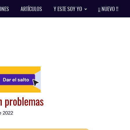
ONES
ARTÍCULOS
Y ESTE SOY YO
¡¡ NUEVO !!
n problemas
de 2022