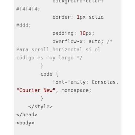
            background-color: 
#f4f4f4;
            border: 
1
px solid 
#ddd;
            padding: 
10
px;

            overflow-x: auto; 
/* 
Para scroll horizontal si el 
código es muy largo */
        }

        code {

            font-family: Consolas, 
"Courier New"
, monospace;

        }

    </style>

</head>

<body>
