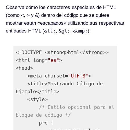
Observa cómo los caracteres especiales de HTML
<
>
&
(como
,
y
) dentro del código que se quiere
mostrar están «escapados» utilizando sus respectivas
&lt;
&gt;
&amp;
entidades HTML (
,
,
):
<!DOCTYPE <strong>html</strong>>

<html lang=
"es"
>

<head>

    <meta charset=
"UTF-8"
>

    <title>Mostrando Código de 
Ejemplo</title>

    <style>

/* Estilo opcional para el 
bloque de código */
        pre {
