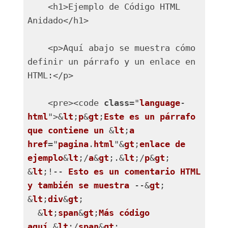
    <h1>Ejemplo de Código HTML 
Anidado</h1>

    <p>Aquí abajo se muestra cómo 
definir un párrafo y un enlace en 
HTML:</p>

    <pre><code 
class
="
language
-
html
">&
lt
;
p
&
gt
;
Este
es
un
párrafo
que
contiene
un
 &
lt
;
a
href
="
pagina
.
html
"&
gt
;
enlace
de
ejemplo
&
lt
;/
a
&
gt
;.&
lt
;/
p
&
gt
;

&
lt
;!-- 
Esto
es
un
comentario
HTML
y
también
se
muestra
 --&
gt
;

&
lt
;
div
&
gt
;

  &
lt
;
span
&
gt
;
Más
código
aquí
.&
lt
;/
span
&
gt
;
