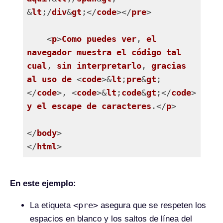
&
lt
;/
div
&
gt
;</
code
></
pre
>

    <
p
>
Como
puedes
ver
, 
el
navegador
muestra
el
código
tal
cual
, 
sin
interpretarlo
, 
gracias
al
uso
de
 <
code
>&
lt
;
pre
&
gt
;
</
code
>, <
code
>&
lt
;
code
&
gt
;</
code
> 
y
el
escape
de
caracteres
.</
p
>

</
body
>

</
html
Lenguaje del código:
PHP
(
php
)
En este ejemplo:
<pre>
La etiqueta
asegura que se respeten los
espacios en blanco y los saltos de línea del