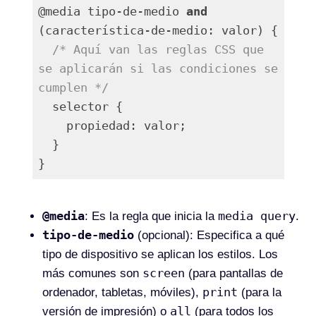
@media tipo-de-medio 
and
(característica-de-medio: valor) {

/* Aquí van las reglas CSS que 
se aplicarán si las condiciones se 
cumplen */
  selector {

    propiedad: valor;

  }

}
Lenguaje del código:
PHP
(
php
)
@media
media query
: Es la regla que inicia la
.
tipo-de-medio
(opcional): Especifica a qué
tipo de dispositivo se aplican los estilos. Los
screen
más comunes son
(para pantallas de
print
ordenador, tabletas, móviles),
(para la
all
versión de impresión) o
(para todos los