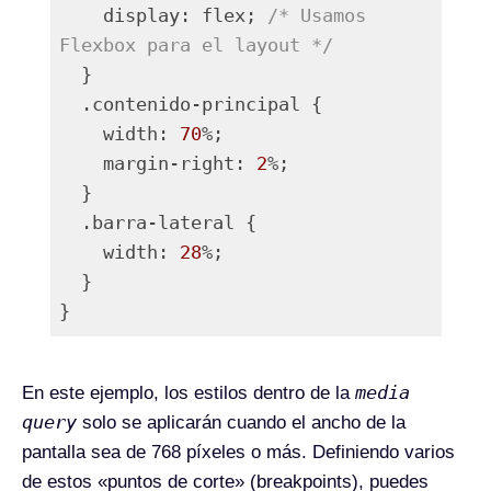
    display: flex; 
/* Usamos 
Flexbox para el layout */
  }

  .contenido-principal {

    width: 
70
%;

    margin-right: 
2
%;

  }

  .barra-lateral {

    width: 
28
%;

  }

}
Lenguaje del código:
PHP
(
php
)
media
En este ejemplo, los estilos dentro de la
query
solo se aplicarán cuando el ancho de la
pantalla sea de 768 píxeles o más. Definiendo varios
de estos «puntos de corte» (breakpoints), puedes