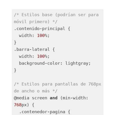
/* Estilos base (podrían ser para 
móvil primero) */
.contenido-principal {

  width: 
100
%;

}

.barra-lateral {

  width: 
100
%;

  background-color: lightgray;

}

/* Estilos para pantallas de 768px 
de ancho o más */
@media screen 
and
 (min-width: 
768
px) {

  .contenedor-pagina {
