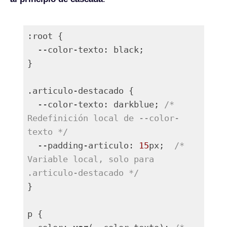
:root {

  --color-texto: black;

}

.articulo-destacado {

  --color-texto: darkblue; 
/* 
Redefinición local de --color-
texto */
  --padding-articulo: 
15
px;  
/* 
Variable local, solo para 
.articulo-destacado */
}

p {
