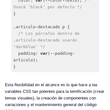
  color: 
var
(--color-texto); 
/* 
Usará 'black' por defecto */
}

.articulo-destacado p {

/* Los párrafos dentro de 
.articulo-destacado usarán 
'darkblue' */
  padding: 
var
(--padding-
articulo);

Lenguaje del código:
PHP
(
php
)
Esta flexibilidad en el alcance es lo que hace a las
variables CSS tan potentes para la temificación (crear
temas visuales), la creación de componentes con
variaciones y el mantenimiento general del código