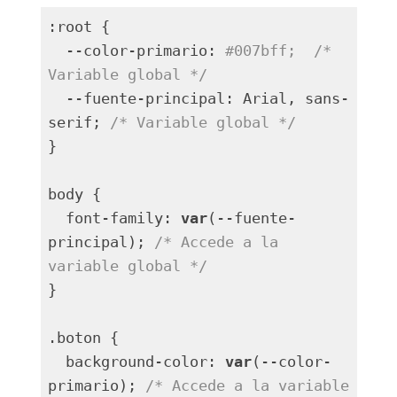
:root {

  --color-primario: 
#007bff;  /* 
Variable global */
  --fuente-principal: Arial, sans-
serif; 
/* Variable global */
}

body {

  font-family: 
var
(--fuente-
principal); 
/* Accede a la 
variable global */
}

.boton {

  background-color: 
var
(--color-
primario); 
/* Accede a la variable 