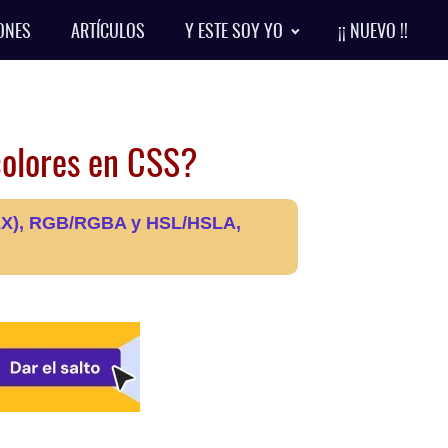
ONES
ARTÍCULOS
Y ESTE SOY YO
¡¡ NUEVO !!
 colores en CSS?
(HEX), RGB/RGBA y HSL/HSLA,