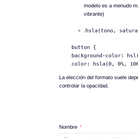
modelo es a menudo más
vibrante)
hsla(tono, satura
.
button {
background-color: hsl
color: hsla(0, 0%, 10
La elección del formato suele depe
controlar la opacidad.
Nombre