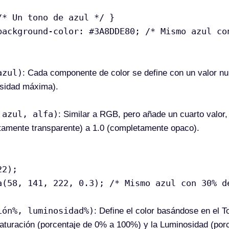
/* Un tono de azul */ }
background-color: #3A8DDE80; /* Mismo azul co
azul)
: Cada componente de color se define con un valor nu
nsidad máxima).
 azul, alfa)
: Similar a RGB, pero añade un cuarto valor, 
tamente transparente) a 1.0 (completamente opaco).
22);
a(58, 141, 222, 0.3); /* Mismo azul con 30% d
ión%, luminosidad%)
: Define el color basándose en el T
 Saturación (porcentaje de 0% a 100%) y la Luminosidad (po