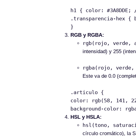
h1 { color: #3A8DDE; 
.transparencia-hex { 
}
RGB y RGBA:
rgb(rojo, verde, 
intensidad) y 255 (inte
rgba(rojo, verde,
Este va de 0.0 (comple
.articulo {
color: rgb(58, 141, 2
background-color: rgb
HSL y HSLA:
hsl(tono, saturac
círculo cromático), la