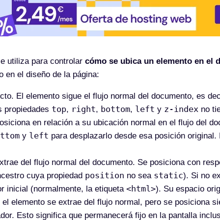
 utiliza para controlar
cómo se ubica un elemento en el
 en el diseño de la página:
ecto. El elemento sigue el flujo normal del documento, es dec
top
right
bottom
left
z-index
s propiedades
,
,
,
y
no ti
osiciona en relación a su ubicación normal en el flujo del 
ttom
left
y
para desplazarlo desde esa posición original.
extrae del flujo normal del documento. Se posiciona con res
position
static
ncestro cuya propiedad
no sea
). Si no e
<html>
r inicial (normalmente, la etiqueta
). Su espacio ori
, el elemento se extrae del flujo normal, pero se posiciona 
dor. Esto significa que permanecerá fijo en la pantalla inclus