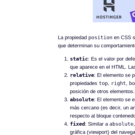
position
La propiedad
en CSS se
que determinan su comportamiento
static
: Es el valor por def
que aparece en el HTML. La
relative
: El elemento se p
top
right
bo
propiedades
,
,
posición de otros elementos.
absolute
: El elemento se 
más cercano (es decir, un a
respecto al bloque contenedo
fixed
absolute
: Similar a
gráfica (viewport) del navega