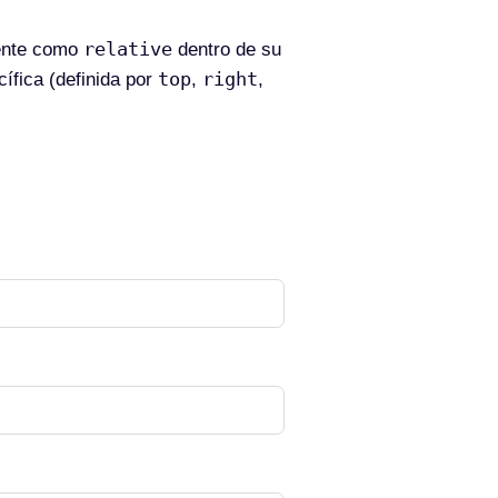
relative
mente como
dentro de su
top
right
cífica (definida por
,
,