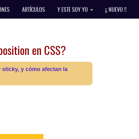
ONES
ARTÍCULOS
Y ESTE SOY YO
¡¡ NUEVO !!
 position en CSS?
y sticky, y cómo afectan la