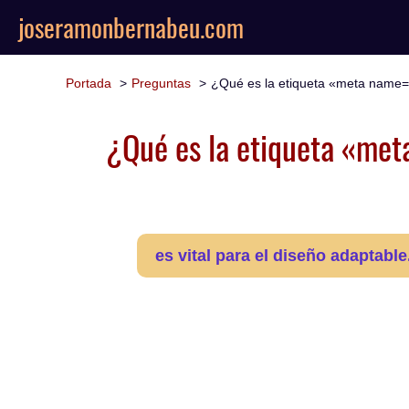
joseramonbernabeu.com
Portada
Preguntas
¿Qué es la etiqueta «meta name="v
¿Qué es la etiqueta «meta
es vital para el diseño adaptable