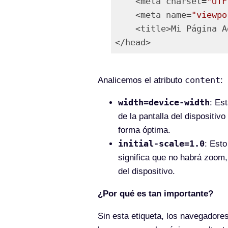
    <meta charset=
"UTF
    <meta name=
"viewpo
    <title>Mi Página Adaptable</title>

Lenguaje del código:
PHP
(
ph
content
Analicemos el atributo
:
width=device-width
: Es
de la pantalla del dispositivo
forma óptima.
initial-scale=1.0
: Esto
significa que no habrá zoom,
del dispositivo.
¿Por qué es tan importante?
Sin esta etiqueta, los navegadore