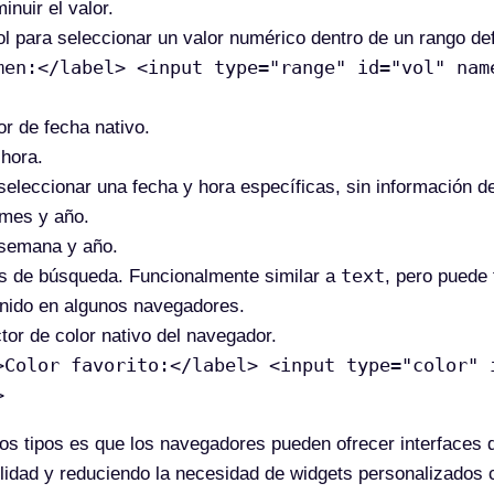
nuir el valor.
l para seleccionar un valor numérico dentro de un rango defi
men:</label> <input type="range" id="vol" nam
or de fecha nativo.
 hora.
seleccionar una fecha y hora específicas, sin información d
 mes y año.
 semana y año.
text
s de búsqueda. Funcionalmente similar a
, pero puede t
enido en algunos navegadores.
tor de color nativo del navegador.
>Color favorito:</label> <input type="color" 
>
vos tipos es que los navegadores pueden ofrecer interfaces
bilidad y reduciendo la necesidad de widgets personalizados