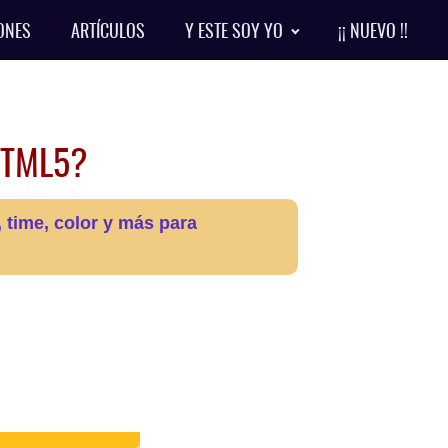
ONES
ARTÍCULOS
Y ESTE SOY YO
¡¡ NUEVO !!
 HTML5?
, time, color y más para