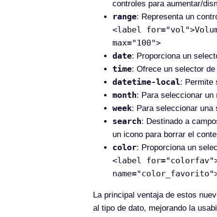
controles para aumentar/dismi
range
: Representa un contro
<label for="vol">Volu
max="100">
date
: Proporciona un select
time
: Ofrece un selector de
datetime-local
: Permite 
month
: Para seleccionar un
week
: Para seleccionar una
search
: Destinado a campo
un icono para borrar el cont
color
: Proporciona un selec
<label for="colorfav"
name="color_favorito"
La principal ventaja de estos nue
al tipo de dato, mejorando la usa