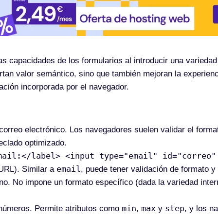
capacidades de los formularios al introducir una variedad 
ortan valor semántico, sino que también mejoran la experienc
ación incorporada por el navegador.
correo electrónico. Los navegadores suelen validar el format
eclado optimizado.
mail:</label> <input type="email" id="correo"
email
URL). Similar a
, puede tener validación de formato y
no. No impone un formato específico (dada la variedad inter
min
max
step
e números. Permite atributos como
,
y
, y los 