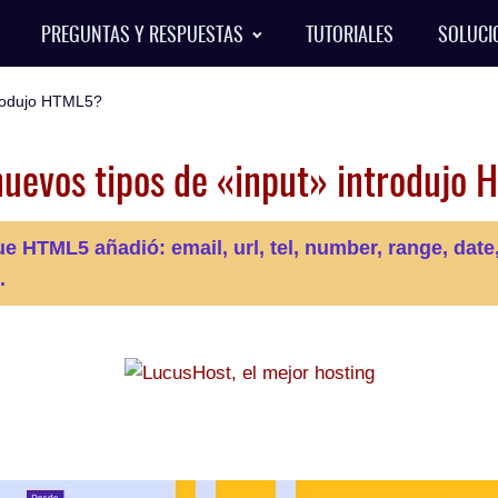
PREGUNTAS Y RESPUESTAS
TUTORIALES
SOLUCI
trodujo HTML5?
uevos tipos de «input» introdujo
e HTML5 añadió: email, url, tel, number, range, date
.