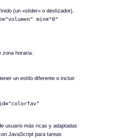
nido (un «slider» o deslizador).
e="volumen" min="0"
e zona horaria.
ener un estilo diferente o incluir
id="colorfav"
 de usuario más ricas y adaptadas
 con JavaScript para tareas