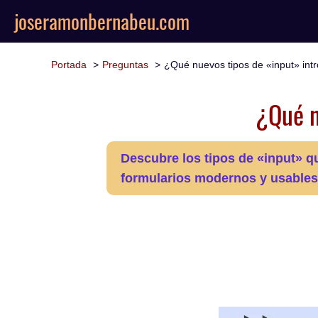
joseramonbernabeu.com
Portada
Preguntas
¿Qué nuevos tipos de «input» in
¿Qué n
Descubre los tipos de «input» qu
formularios modernos y usables