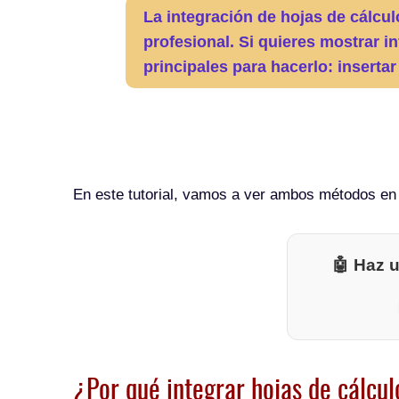
La integración de hojas de cálcu
profesional. Si quieres mostrar 
principales para hacerlo: inserta
En este tutorial, vamos a ver ambos métodos en 
🤖 Haz u
¿Por qué integrar hojas de cálcu