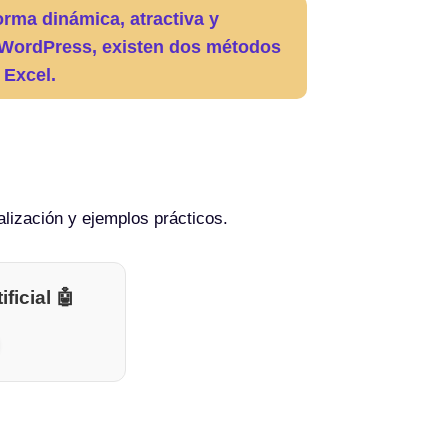
orma dinámica, atractiva y
de WordPress, existen dos métodos
 Excel.
lización y ejemplos prácticos.
ficial 🤖