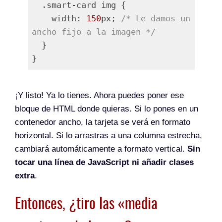
  .smart-card img {

    width: 
150
px; 
/* Le damos un 
ancho fijo a la imagen */
  }

Lenguaje del código:
PHP
(
php
)
¡Y listo! Ya lo tienes. Ahora puedes poner ese
bloque de HTML donde quieras. Si lo pones en un
contenedor ancho, la tarjeta se verá en formato
horizontal. Si lo arrastras a una columna estrecha,
cambiará automáticamente a formato vertical.
Sin
tocar una línea de JavaScript ni añadir clases
extra
.
Entonces, ¿tiro las «media