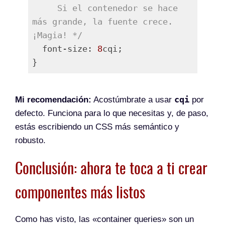
     Si el contenedor se hace 
más grande, la fuente crece. 
¡Magia! */
  font-size: 
8
cqi;

Lenguaje del código:
PHP
(
php
)
cqi
Mi recomendación:
Acostúmbrate a usar
por
defecto. Funciona para lo que necesitas y, de paso,
estás escribiendo un CSS más semántico y
robusto.
Conclusión: ahora te toca a ti crear
componentes más listos
Como has visto, las «container queries» son un