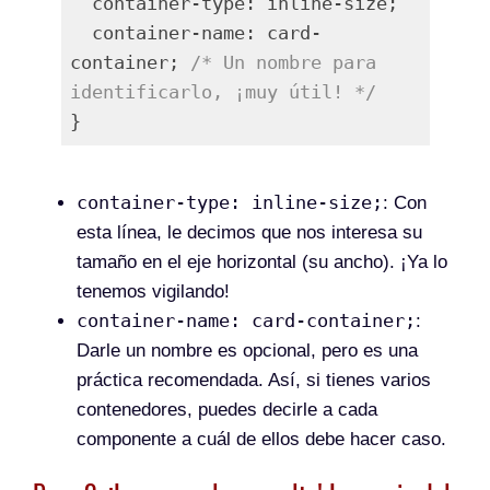
  container-type: inline-size;

  container-name: card-
container; 
/* Un nombre para 
identificarlo, ¡muy útil! */
Lenguaje del código:
PHP
(
php
)
container-type: inline-size;
: Con
esta línea, le decimos que nos interesa su
tamaño en el eje horizontal (su ancho). ¡Ya lo
tenemos vigilando!
container-name: card-container;
:
Darle un nombre es opcional, pero es una
práctica recomendada. Así, si tienes varios
contenedores, puedes decirle a cada
componente a cuál de ellos debe hacer caso.