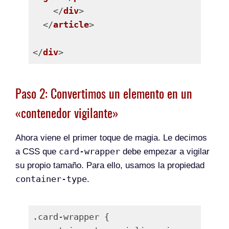
    </
div
>

  </
article
>

</
div
Lenguaje del código:
PHP
(
php
)
Paso 2: Convertimos un elemento en un
«contenedor vigilante»
Ahora viene el primer toque de magia. Le decimos
card-wrapper
a CSS que
debe empezar a vigilar
su propio tamaño. Para ello, usamos la propiedad
container-type
.
.card-wrapper {
