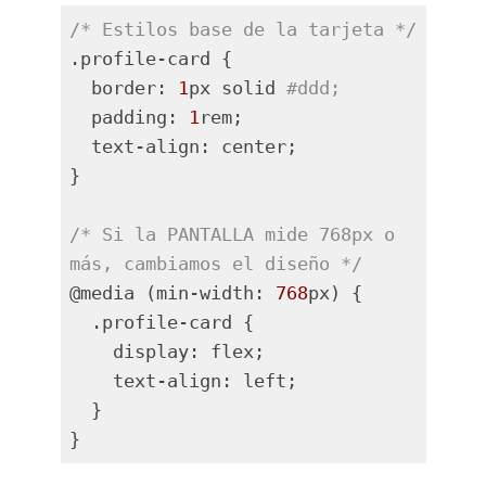
/* Estilos base de la tarjeta */
.profile-card {

  border: 
1
px solid 
#ddd;
  padding: 
1
rem;

  text-align: center;

}

/* Si la PANTALLA mide 768px o 
más, cambiamos el diseño */
@media (min-width: 
768
px) {

  .profile-card {

    display: flex;

    text-align: left;

  }

Lenguaje del código:
PHP
(
php
)