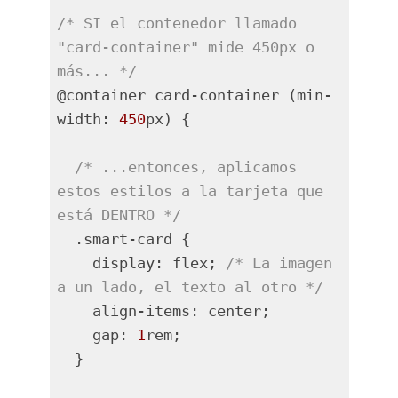
/* SI el contenedor llamado 
"card-container" mide 450px o 
más... */
@container card-container (min-
width: 
450
px) {

/* ...entonces, aplicamos 
estos estilos a la tarjeta que 
está DENTRO */
  .smart-card {

    display: flex; 
/* La imagen 
a un lado, el texto al otro */
    align-items: center;

    gap: 
1
rem;

  }
