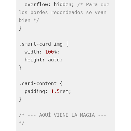
  overflow: hidden; 
/* Para que 
los bordes redondeados se vean 
bien */
}

.smart-card img {

  width: 
100
%;

  height: auto;

}

.card-content {

  padding: 
1.5
rem;

}

/* --- AQUÍ VIENE LA MAGIA --- 
*/