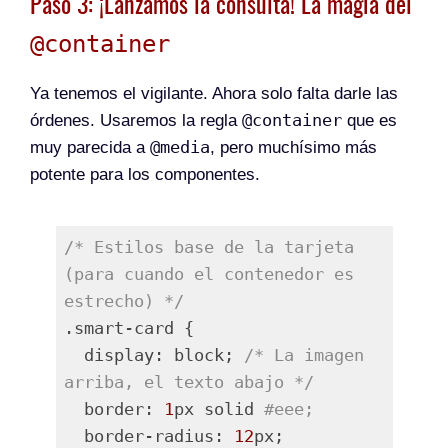
Paso 3: ¡Lanzamos la consulta! La magia del
@container
Ya tenemos el vigilante. Ahora solo falta darle las
@container
órdenes. Usaremos la regla
que es
@media
muy parecida a
, pero muchísimo más
potente para los componentes.
/* Estilos base de la tarjeta 
(para cuando el contenedor es 
estrecho) */
.smart-card {

  display: block; 
/* La imagen 
arriba, el texto abajo */
  border: 
1
px solid 
#eee;
  border-radius: 
12
px;
