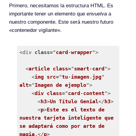
Primero, necesitamos la estructura HTML. Es
importante tener un elemento que
envuelva
a
nuestro componente. Este será nuestro futuro
«contenedor vigilante».
<div 
class
="
card
-
wrapper
">

  <
article
class
="
smart
-
card
">

    <
img
src
="
tu
-
imagen
.
jpg
" 
alt
="
Imagen
de
ejemplo
">

    <
div
class
="
card
-
content
">

      <
h3
>
Un
Título
Genial
</
h3
>

      <
p
>
Este
es
el
texto
de
nuestra
tarjeta
inteligente
que
se
adaptará
como
por
arte
de
magia
.</
p
>
