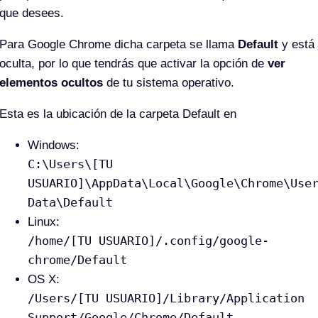
que desees.
Para Google Chrome dicha carpeta se llama
Default
y está
oculta, por lo que tendrás que activar la opción de
ver
elementos ocultos
de tu sistema operativo.
Esta es la ubicación de la carpeta Default en
Windows:
C:\Users\[TU
USUARIO]\AppData\Local\Google\Chrome\Use
Data\Default
Linux:
/home/[TU USUARIO]/.config/google-
chrome/Default
OS X:
/Users/[TU USUARIO]/Library/Application
Support/Google/Chrome/Default